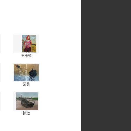
王玉萍
常勇
孙逊