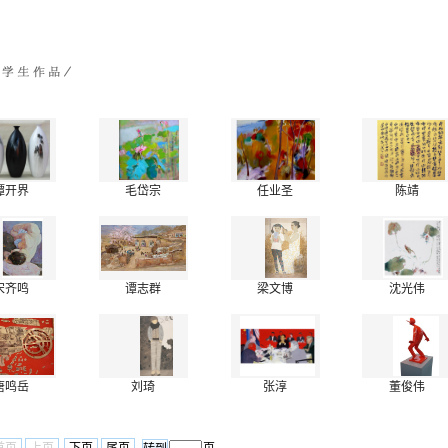
谭开界
毛岱宗
任业圣
陈靖
宋齐鸣
谭志群
梁文博
沈光伟
唐鸣岳
刘琦
张淳
董俊伟