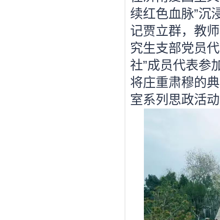
续红色血脉”沉
记贾立群，教师
究生支部党员代
社”成员代表参
将庄重肃穆的典
室系列思政活动