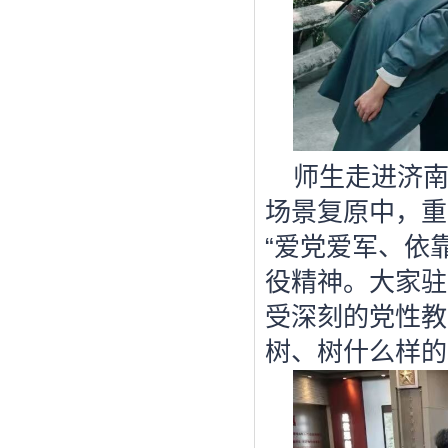
师生走进
济
场景复原中，重
“爱党爱军、依
役精神
。大家驻
受深刻的党性教
树、树什么样的