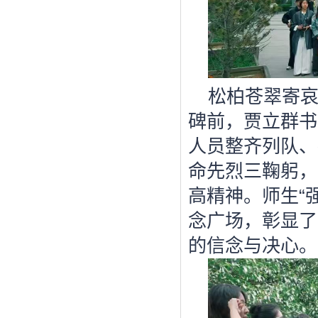
松柏苍翠寄
碑前，贾立群书
人员整齐列队、
命先烈三鞠躬，
高精神。师生“
念广场，彰显了
的信念与决心。