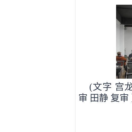
(
文字
宫
审
田静
复审