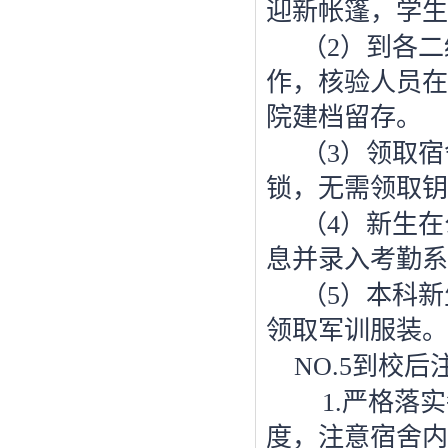
迎新帐篷，学生
（
2）到各
作，核验人员在
院建档留存。
（
3）领取
锁，无需领取钥
（
4）新生
息并录入考勤系
（
5）本科
领取军训服装。
NO.5到校
1.严格落
度，注意宿舍内